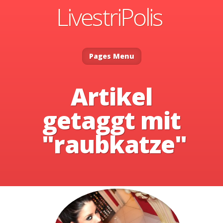
Pages Menu
Artikel
getaggt mit
"raubkatze"