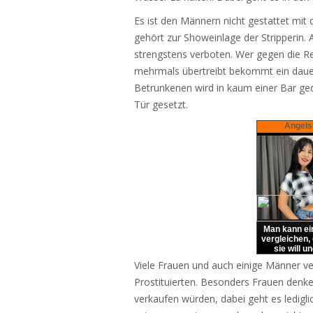
Es ist den Männern nicht gestattet mit 
gehört zur Showeinlage der Stripperin.
strengstens verboten. Wer gegen die Reg
mehrmals übertreibt bekommt ein dauer
Betrunkenen wird in kaum einer Bar ged
Tür gesetzt.
Angels
Man kann ein
vergleichen, 
sie will u
zufrieden ist.
Viele Frauen und auch einige Männer ve
Überras
Prostituierten. Besonders Frauen denke
verkaufen würden, dabei geht es ledig