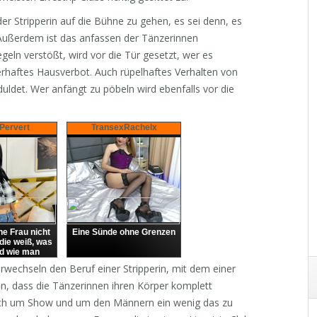
der Stripperin auf die Bühne zu gehen, es sei denn, es
 Außerdem ist das anfassen der Tänzerinnen
eln verstößt, wird vor die Tür gesetzt, wer es
haftes Hausverbot. Auch rüpelhaftes Verhalten von
uldet. Wer anfängt zu pöbeln wird ebenfalls vor die
Pervert
TransexRachelx
e Frau nicht
Eine Sünde ohne Grenzen
die weiß, was
nd wie man
 Hier bin ich.
rwechseln den Beruf einer Stripperin, mit dem einer
chung!!
n, dass die Tänzerinnen ihren Körper komplett
lich um Show und um den Männern ein wenig das zu