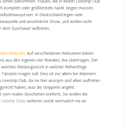
u sehen bekommen. Frauen, die in einem Livestrip Club
ich komplett oder größtenteils nackt zeigen müssen.
Selbstbewusstsein. In Deutschland legen viele
iveauvolle und ansehnliche Show, und wollen nicht
vor dem Zuschauer auftreten.
 einer Webcam
. Auf verschiedenen Webseiten bieten
ens aus den eigenen vier Wänden, live übertragen. Der
welches Kleidungsstück in welcher Reihenfolge
Tänzerin tragen soll. Dies ist vor allem bei Männern
 Livestrip Club, da sie hier anonym und allein auftreten
srecht haben, was die Stripperin angeht.
it vom realen Geschehen entfernt. Sie wollen die
.
Livestrip Clubs
verlieren somit vermutlich nie an