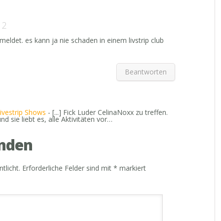
12
eldet. es kann ja nie schaden in einem livstrip club
Beantworten
ivestrip Shows
- [...] Fick Luder CelinaNoxx zu treffen.
nd sie liebt es, alle Aktivitäten vor…
nden
tlicht.
Erforderliche Felder sind mit
*
markiert