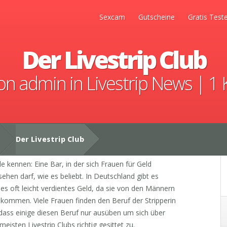
Sexcam
Gutscheine
Gratis Test
Der Livestrip Club
von
admin
in
Livestrip News
|
1 
Der Livestrip Club
e kennen: Eine Bar, in der sich Frauen für Geld
hen darf, wie es beliebt. In Deutschland gibt es
ies oft leicht verdientes Geld, da sie von den Männern
kommen. Viele Frauen finden den Beruf der Stripperin
dass einige diesen Beruf nur ausüben um sich über
eisten Livestrip Clubs richtig gesittet zu.