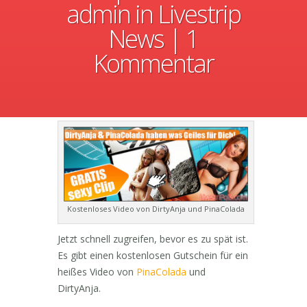
admin
in
Livestrip
News
|
1
Kommentar
Kostenloses Video von DirtyAnja und PinaColada
Jetzt schnell zugreifen, bevor es zu spät ist.
Es gibt einen kostenlosen Gutschein für ein
heißes Video von
PinaColada
und
DirtyAnja.