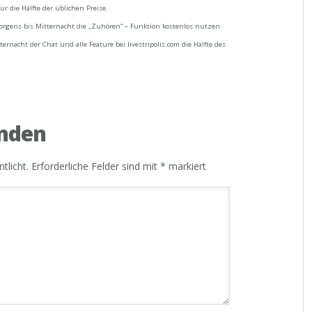
 die Hälfte der üblichen Preise.
gens bis Mitternacht die „Zuhören“ – Funktion kostenlos nutzen.
nacht der Chat und alle Feature bei livestripolis.com die Hälfte des
nden
tlicht.
Erforderliche Felder sind mit
*
markiert