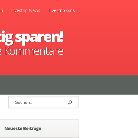
en
Livestrip News
Livestrip Girls
ig sparen!
e Kommentare
Neueste Beiträge