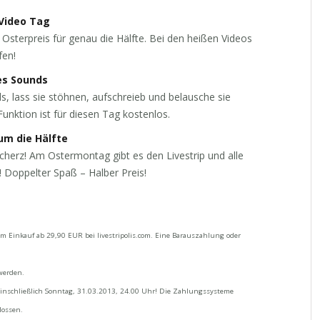
 Video Tag
Osterpreis für genau die Hälfte. Bei den heißen Videos
fen!
des Sounds
, lass sie stöhnen, aufschreieb und belausche sie
unktion ist für diesen Tag kostenlos.
 um die Hälfte
herz! Am Ostermontag gibt es den Livestrip und alle
! Doppelter Spaß – Halber Preis!
m Einkauf ab 29,90 EUR bei livestripolis.com. Eine Barauszahlung oder
werden.
einschließlich Sonntag, 31.03.2013, 24.00 Uhr! Die Zahlungssysteme
lossen.