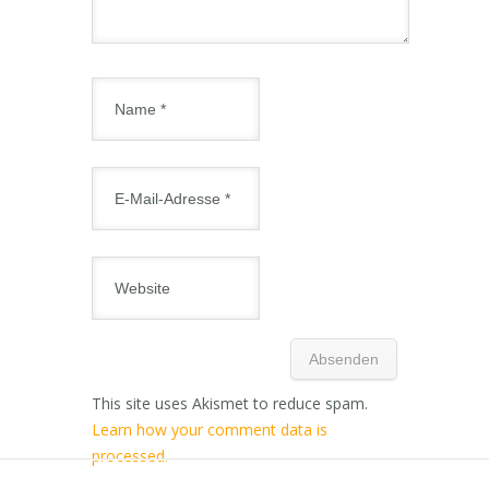
This site uses Akismet to reduce spam.
Learn how your comment data is
processed.